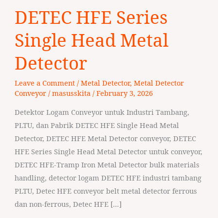
DETEC
DETEC HFE Series
HFE
Series
Single Head Metal
Single
Head
Detector
Metal
Detector
Leave a Comment
/
Metal Detector
,
Metal Detector
Conveyor
/
masusskita
/
February 3, 2026
Detektor Logam Conveyor untuk Industri Tambang,
PLTU, dan Pabrik DETEC HFE Single Head Metal
Detector, DETEC HFE Metal Detector conveyor, DETEC
HFE Series Single Head Metal Detector untuk conveyor,
DETEC HFE-Tramp Iron Metal Detector bulk materials
handling, detector logam DETEC HFE industri tambang
PLTU, Detec HFE conveyor belt metal detector ferrous
dan non‑ferrous, Detec HFE […]