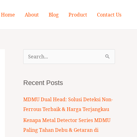
Home
About
Blog
Product
Contact Us
S
e
a
Recent Posts
r
c
MDMU Dual Head: Solusi Deteksi Non-
h
Ferrous Terbaik & Harga Terjangkau
f
Kenapa Metal Detector Series MDMU
o
Paling Tahan Debu & Getaran di
r