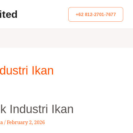
ited
+62 812-2701-7677
ustri Ikan
k Industri Ikan
ta
/
February 2, 2026