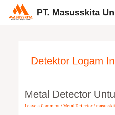
Skip
PT. Masusskita Un
to
content
Detektor Logam Ind
Metal
Metal Detector Untu
Detector
untuk
Leave a Comment
/
Metal Detector
/
masusski
Industri
Ikan