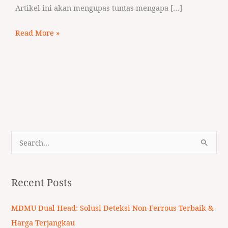
Artikel ini akan mengupas tuntas mengapa […]
Read More »
S
e
a
Recent Posts
r
c
MDMU Dual Head: Solusi Deteksi Non-Ferrous Terbaik &
h
Harga Terjangkau