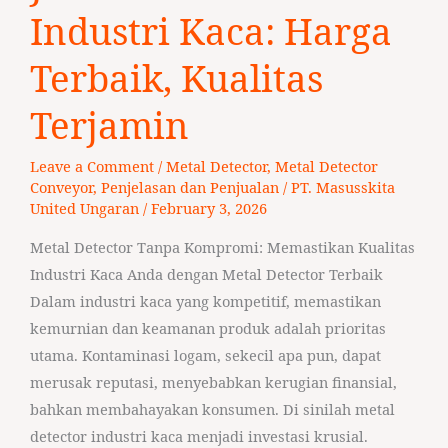
Detector
Industri Kaca: Harga
Industri
Kaca:
Terbaik, Kualitas
Harga
Terjamin
Terbaik,
Kualitas
Leave a Comment
/
Metal Detector
,
Metal Detector
Terjamin
Conveyor
,
Penjelasan dan Penjualan
/
PT. Masusskita
United Ungaran
/
February 3, 2026
Metal Detector Tanpa Kompromi: Memastikan Kualitas
Industri Kaca Anda dengan Metal Detector Terbaik
Dalam industri kaca yang kompetitif, memastikan
kemurnian dan keamanan produk adalah prioritas
utama. Kontaminasi logam, sekecil apa pun, dapat
merusak reputasi, menyebabkan kerugian finansial,
bahkan membahayakan konsumen. Di sinilah metal
detector industri kaca menjadi investasi krusial.