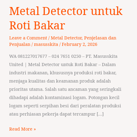
Metal
Metal Detector untuk
Detector
untuk
Roti Bakar
Roti
Bakar
Leave a Comment
/
Metal Detector
,
Penjelasan dan
Penjualan
/
masusskita
/
February 2, 2026
WA 081227017677 – 024 7651 0250 – PT. Masusskita
United | Metal Detector untuk Roti Bakar – Dalam
industri makanan, khususnya produksi roti bakar,
menjaga kualitas dan keamanan produk adalah
prioritas utama. Salah satu ancaman yang seringkali
dihadapi adalah kontaminasi logam. Potongan kecil
logam seperti serpihan besi dari peralatan produksi
atau perhiasan pekerja dapat tercampur […]
Read More »