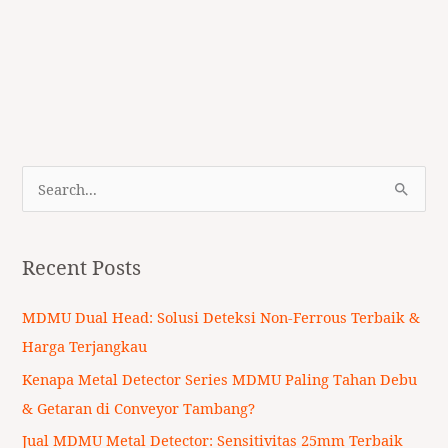
S
e
a
Recent Posts
r
c
MDMU Dual Head: Solusi Deteksi Non-Ferrous Terbaik &
h
Harga Terjangkau
f
Kenapa Metal Detector Series MDMU Paling Tahan Debu
o
& Getaran di Conveyor Tambang?
r
Jual MDMU Metal Detector: Sensitivitas 25mm Terbaik