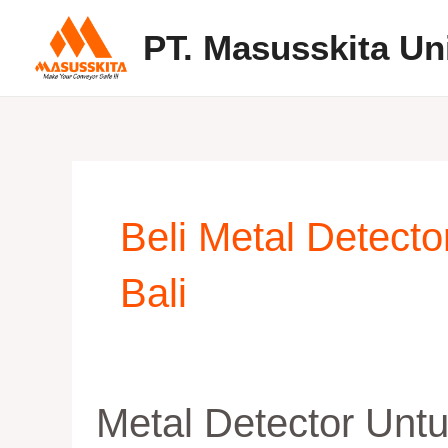
Skip
PT. Masusskita Un
to
content
Beli Metal Detec
Bali
Metal
Metal Detector Unt
Detector
untuk