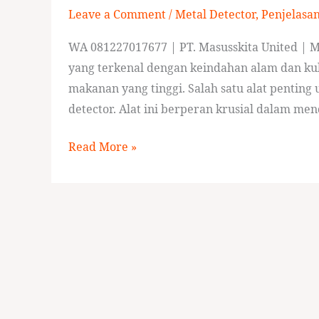
Leave a Comment
/
Metal Detector
,
Penjelasa
Makanan
di
WA 081227017677 | PT. Masusskita United | Me
bali
yang terkenal dengan keindahan alam dan kul
makanan yang tinggi. Salah satu alat pentin
detector. Alat ini berperan krusial dalam me
Read More »