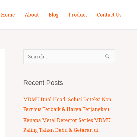
Home
About
Blog
Product
Contact Us
S
e
a
Recent Posts
r
c
MDMU Dual Head: Solusi Deteksi Non-
h
Ferrous Terbaik & Harga Terjangkau
f
Kenapa Metal Detector Series MDMU
o
Paling Tahan Debu & Getaran di
r