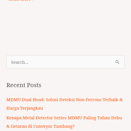
S
e
a
Recent Posts
r
c
MDMU Dual Head: Solusi Deteksi Non-Ferrous Terbaik &
h
Harga Terjangkau
f
Kenapa Metal Detector Series MDMU Paling Tahan Debu
o
& Getaran di Conveyor Tambang?
r