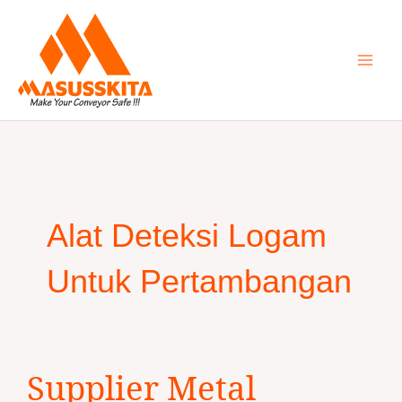
Skip
to
content
Alat Deteksi Logam
Untuk Pertambangan
Supplier
Supplier Metal
Metal