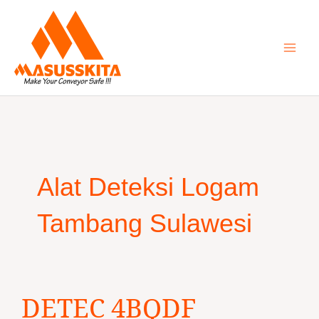
Skip
to
content
Alat Deteksi Logam
Tambang Sulawesi
DETEC
DETEC 4BQDF
4BQDF