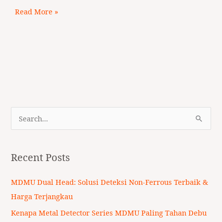
Read More »
S
e
a
Recent Posts
r
c
MDMU Dual Head: Solusi Deteksi Non-Ferrous Terbaik &
h
Harga Terjangkau
f
Kenapa Metal Detector Series MDMU Paling Tahan Debu
o